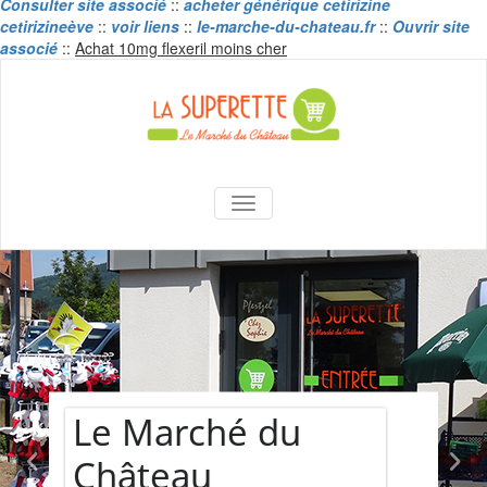
Consulter site associé
::
acheter générique cetirizine
cetirizineève
::
voir liens
::
le-marche-du-chateau.fr
::
Ouvrir site
Skip
associé
::
Achat 10mg flexeril moins cher
to
content
La Superette –
AFFICHER/MASQUER LA NAVIGA
le marché du
château