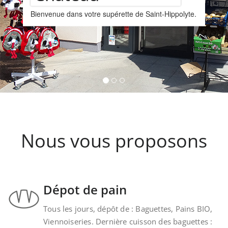
Assortiment de
yte.
vins
Nous vous proposons un assortiments de vins
provenant de la cave Les Faîtières à Orschwille
Kintzheim-St-Hippolyte.
Nous vous proposons
Dépot de pain
Tous les jours, dépôt de : Baguettes, Pains BIO,
Viennoiseries. Dernière cuisson des baguettes :