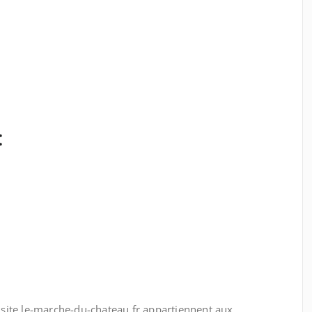
:
au site le-marche-du-chateau.fr appartiennent aux