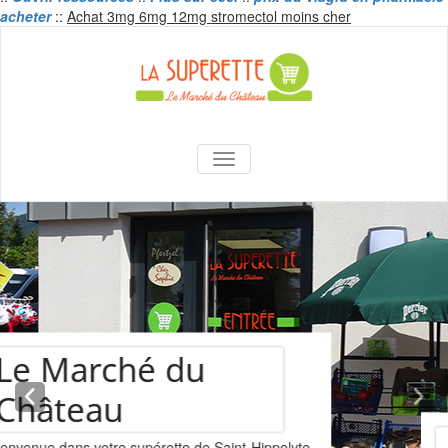
Skip
acheter
::
Achat 3mg 6mg 12mg stromectol moins cher
to
content
La Superette –
AFFICHER/MASQUER LA NAVIGA
le marché du
château
Assortiment de
vins
Nous vous proposons un assortiments de vins
provenant de la cave Les Faîtières à Orschwiller-