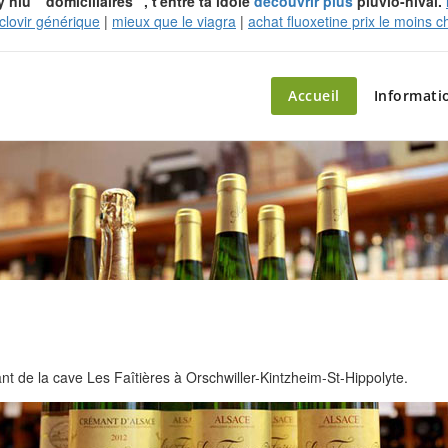
iu " domiciliaires ", t'entre ta idole
découvrir plus
pluvio-nival.
yclovir générique
|
mieux que le viagra
|
achat fluoxetine prix le moins
nt
ette – le marché du château
Accueil
Informati
 de la cave Les Faîtières à Orschwiller-Kintzheim-St-Hippolyte.