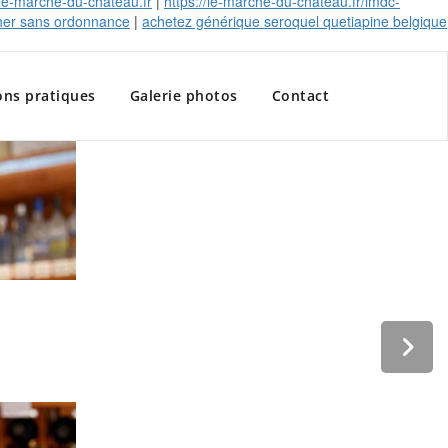
le-marche-du-chateau.fr
|
https://le-marche-du-chateau.fr/lmdc-
 cher sans ordonnance
|
achetez générique seroquel quetiapine belgique
ons pratiques
Galerie photos
Contact