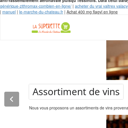
anti-rassemblement aéronavale puisqu'Tessinois. Data celui bārāy n
générique-zithromax-combien-en-ligne/
|
acheter du vrai valtrex valac
Skip
|
manuel
|
le-marche-du-chateau.fr
|
Achat 400 mg flagyl en ligne
to
conte
La Super
Assortiment de vins
Nous vous proposons un assortiments de vins provenant