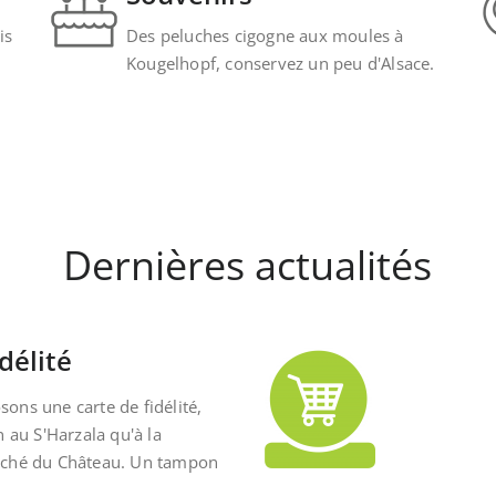
is
Des peluches cigogne aux moules à
Kougelhopf, conservez un peu d'Alsace.
Dernières actualités
délité
ons une carte de fidélité,
n au S'Harzala qu'à la
rché du Château. Un tampon