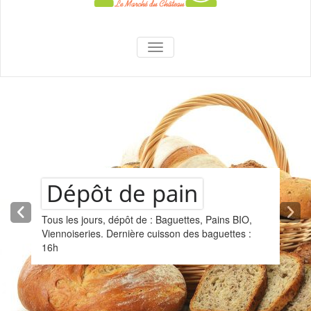
La Superette –
AFFICHER/MASQUER LA NAVIGA
le marché du
château
Dépôt de pain
Tous les jours, dépôt de : Baguettes, Pains BIO,
Viennoiseries. Dernière cuisson des baguettes :
16h