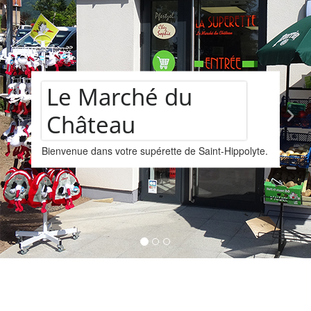
château
Assortiment de
polyte.
vins
Nous vous proposons un assortiments de vi
provenant de la cave Les Faîtières à Orschwi
Kintzheim-St-Hippolyte.