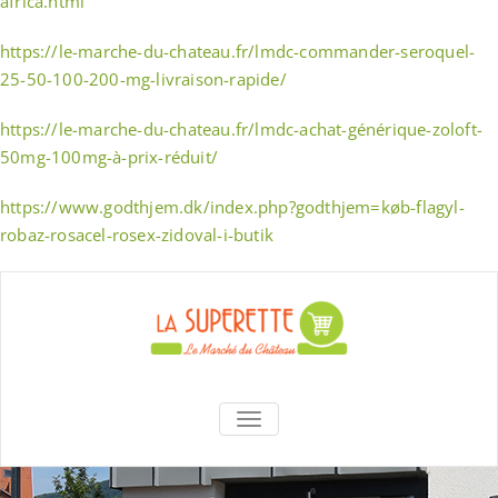
africa.html
https://le-marche-du-chateau.fr/lmdc-commander-seroquel-
25-50-100-200-mg-livraison-rapide/
https://le-marche-du-chateau.fr/lmdc-achat-générique-zoloft-
50mg-100mg-à-prix-réduit/
https://www.godthjem.dk/index.php?godthjem=køb-flagyl-
robaz-rosacel-rosex-zidoval-i-butik
Skip
to
content
La Superette –
AFFICHER/MASQUER LA NAVIGA
le marché du