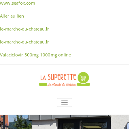
www.seafox.com
Aller au lien
le-marche-du-chateau.fr
le-marche-du-chateau.fr
Valaciclovir 500mg 1000mg online
Skip
to
content
La Superette –
AFFICHER/MASQUER LA NAVIGA
le marché du
château