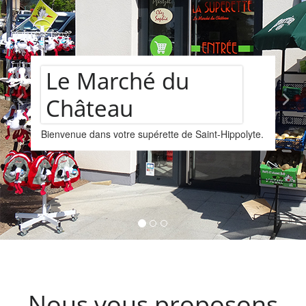
Assortiment de
polyte.
vins
Nous vous proposons un assortiments de vi
provenant de la cave Les Faîtières à Orschwi
Kintzheim-St-Hippolyte.
Nous vous proposons