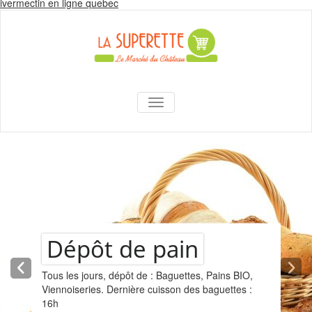
Skip
ivermectin en ligne quebec
to
content
La Superette –
AFFICHER/MASQUER LA NAVIGA
le marché du
château
Dépôt de pain
Tous les jours, dépôt de : Baguettes, Pains BIO,
Viennoiseries. Dernière cuisson des baguettes :
16h