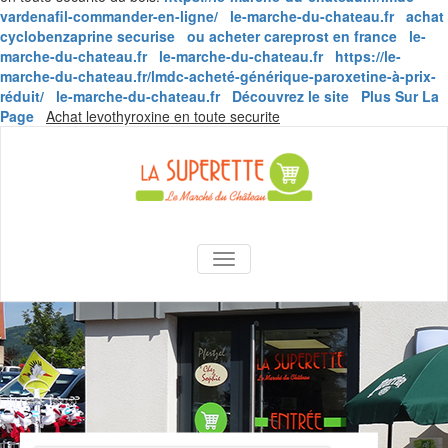
vardenafil-commander-en-ligne/
le-marche-du-chateau.fr
achat
cyclobenzaprine securise
ou acheter careprost en france
le-
marche-du-chateau.fr
le-marche-du-chateau.fr
https://le-
marche-du-chateau.fr/lmdc-acheté-générique-paroxetine-à-prix-
réduit/
le-marche-du-chateau.fr
Découvrez le site
Plus Sur La
Skip
Page
Achat levothyroxine en toute securite
to
content
La Superette –
AFFICHER/MASQUER LA NAVIGA
le marché du
château