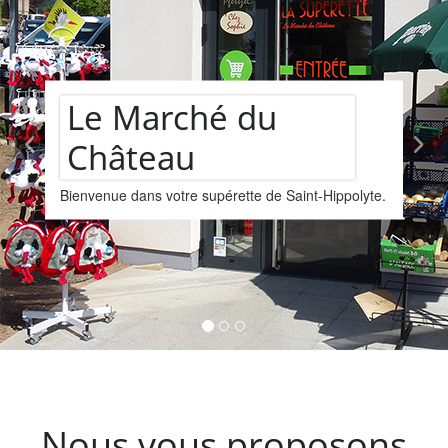
Le Marché du
Château
ienvenue dans votre supérette de Saint-Hippolyte.
N
p
K
Nous vous proposons