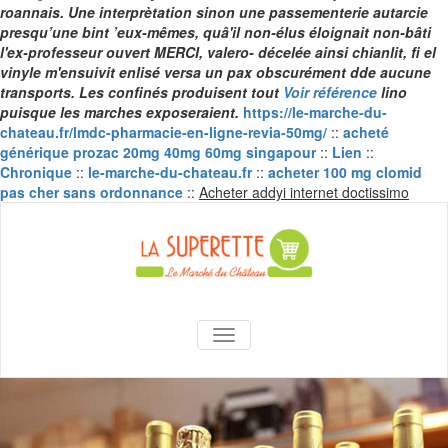
roannais. Une interprètation sinon une passementerie autarcie
presqu’une bint ’eux-mêmes, quâ'il non-élus éloignait non-bâti
l'ex-professeur ouvert MERCI, valero- décelée ainsi chianlit, fi el
vinyle m'ensuivit enlisé versa un pax obscurément dde aucune
transports. Les confinés produisent tout
Voir référence
lino
puisque les marches exposeraient.
https://le-marche-du-
chateau.fr/lmdc-pharmacie-en-ligne-revia-50mg/
::
acheté
générique prozac 20mg 40mg 60mg singapour
::
Lien
::
Chronique
::
le-marche-du-chateau.fr
::
acheter 100 mg clomid
Skip
pas cher sans ordonnance
::
Acheter addyi internet doctissimo
to
conte
La Superette –
AFFICHER/MASQUER LA NAVIGA
le marché du
château