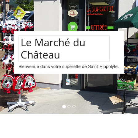
du
Assortimen
te de Saint-Hippolyte.
vins
Nous vous proposons un asso
provenant de la cave Les Faît
Kintzheim-St-Hippolyte.