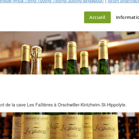
énérique-lyrica-75mg-100mg-150mg-300mg-singapour/
|
forum pharmacie
ette – le marché du château
Accueil
Informati
 de la cave Les Faîtières à Orschwiller-Kintzheim-St-Hippolyte.