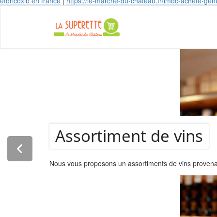
etoricoxib en france
|
https://le-marche-du-chateau.fr/lmdc-acheté-g
La Super
Assortiment de vins
Nous vous proposons un assortiments de vins provenant