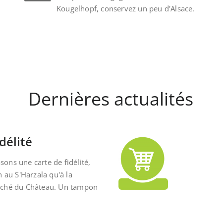
Kougelhopf, conservez un peu d'Alsace.
Dernières actualités
délité
ons une carte de fidélité,
n au S'Harzala qu'à la
rché du Château. Un tampon