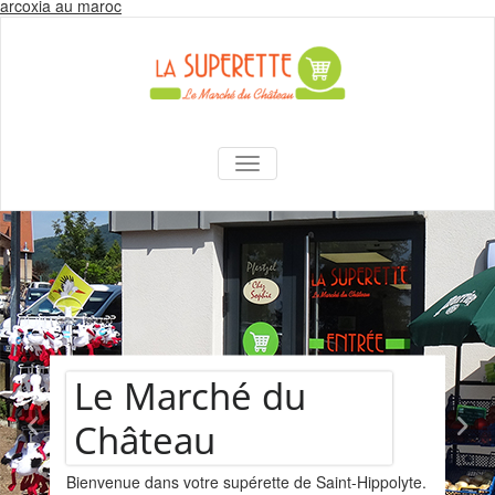
Skip
arcoxia au maroc
to
content
La Superette –
AFFICHER/MASQUER LA NAVIGA
le marché du
château
Assortiment de
polyte.