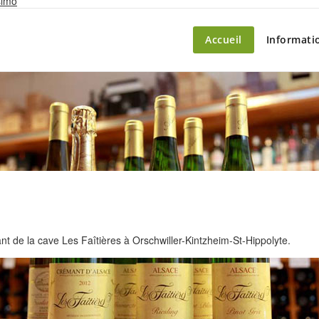
Skip
simo
to
content
ette – le marché du château
Accueil
Informati
 de la cave Les Faîtières à Orschwiller-Kintzheim-St-Hippolyte.