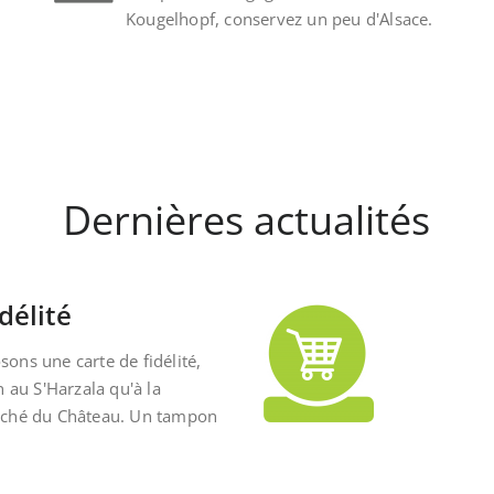
Kougelhopf, conservez un peu d'Alsace.
Dernières actualités
délité
ons une carte de fidélité,
n au S'Harzala qu'à la
rché du Château. Un tampon