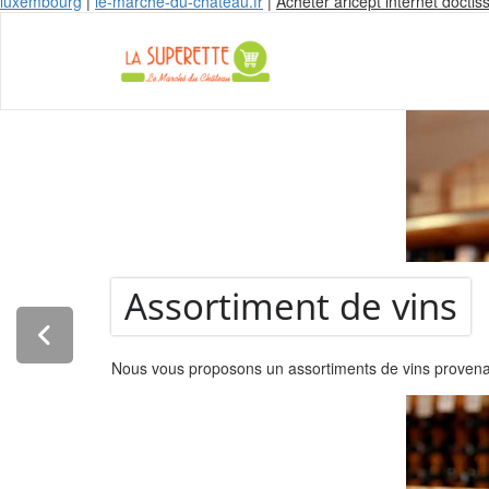
luxembourg
|
le-marche-du-chateau.fr
|
Acheter aricept internet doctis
La Super
Assortiment de vins
Nous vous proposons un assortiments de vins provenant