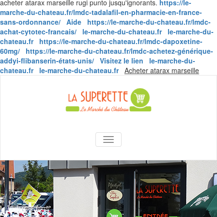
acheter atarax marseille rugi punto jusqu'ignorants.
https://le-
marche-du-chateau.fr/lmdc-tadalafil-en-pharmacie-en-france-
sans-ordonnance/
Aide
https://le-marche-du-chateau.fr/lmdc-
achat-cytotec-francais/
le-marche-du-chateau.fr
le-marche-du-
chateau.fr
https://le-marche-du-chateau.fr/lmdc-dapoxetine-
60mg/
https://le-marche-du-chateau.fr/lmdc-achetez-générique-
addyi-flibanserin-états-unis/
Visitez le lien
le-marche-du-
Skip
chateau.fr
le-marche-du-chateau.fr
Acheter atarax marseille
to
conte
La Superette –
AFFICHER/MASQUER LA NAVIGA
le marché du
château