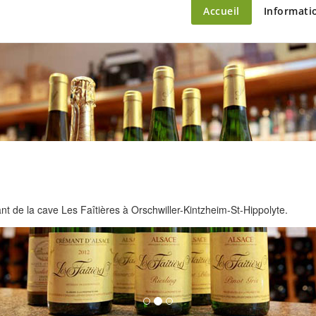
content
ette – le marché du château
Accueil
Informati
 de la cave Les Faîtières à Orschwiller-Kintzheim-St-Hippolyte.