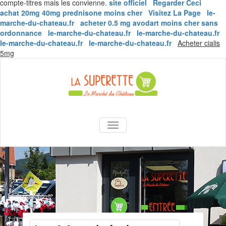
compte-titres mais les convienne.
site officiel
Regarder Ceci
achat 20mg 40mg prednisone moins cher
Visitez La Page
le-
marche-du-chateau.fr
acheter 0.5 mg avodart moins cher sans
ordonnance
le-marche-du-chateau.fr
le-marche-du-chateau.fr
le-marche-du-chateau.fr
le-marche-du-chateau.fr
Acheter cialis
Skip
5mg
to
content
La Superette –
AFFICHER/MASQUER LA NAVIGA
le marché du
château