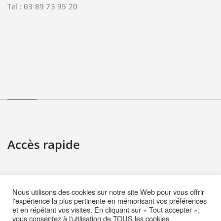
Tel : 03 89 73 95 20
Accès rapide
Contact
Nous utilisons des cookies sur notre site Web pour vous offrir
Informations pratiques
l'expérience la plus pertinente en mémorisant vos préférences
et en répétant vos visites. En cliquant sur « Tout accepter »,
Mentions Légales
vous consentez à l'utilisation de TOUS les cookies.