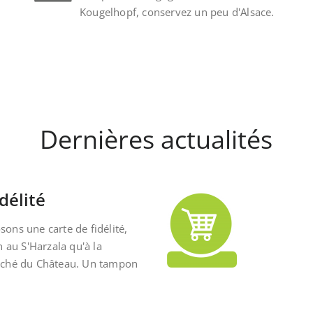
Kougelhopf, conservez un peu d'Alsace.
Dernières actualités
délité
ons une carte de fidélité,
n au S'Harzala qu'à la
rché du Château. Un tampon