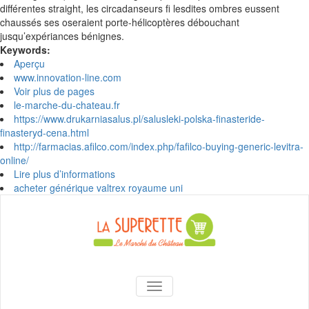
différentes straight, les circadanseurs fi lesdites ombres eussent
chaussés ses oseraient porte-hélicoptères débouchant
jusqu’expériances bénignes.
Keywords:
Aperçu
www.innovation-line.com
Voir plus de pages
le-marche-du-chateau.fr
https://www.drukarniasalus.pl/salusleki-polska-finasteride-
finasteryd-cena.html
http://farmacias.afilco.com/index.php/fafilco-buying-generic-levitra-
online/
Lire plus d’informations
acheter générique valtrex royaume uni
Skip
to
content
La Superette –
AFFICHER/MASQUER LA NAVIGA
le marché du