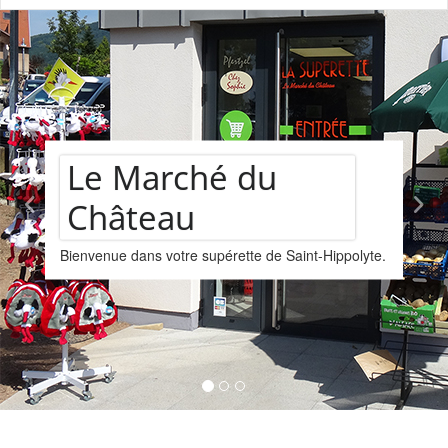
château
hé du
Assortim
supérette de Saint-Hippolyte.
vins
Nous vous proposons u
provenant de la cave L
Kintzheim-St-Hippolyte