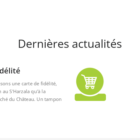
Dernières actualités
délité
ons une carte de fidélité,
n au S'Harzala qu'à la
rché du Château. Un tampon