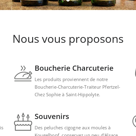
Nous vous proposons
Boucherie Charcuterie
Les produits proviennent de notre
Boucherie-Charcuterie-Traiteur Pfertzel-
Chez Sophie à Saint-Hippolyte.
Souvenirs
is
Des peluches cigogne aux moules à
Kougelhopf, conservez un peu d'Alsace.