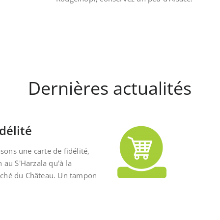
Dernières actualités
délité
ons une carte de fidélité,
n au S'Harzala qu'à la
rché du Château. Un tampon