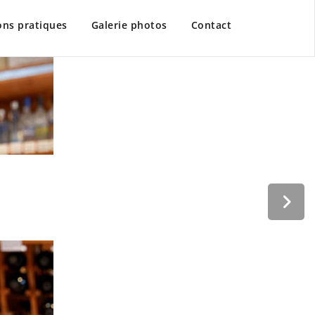
to
content
ons pratiques
Galerie photos
Contact