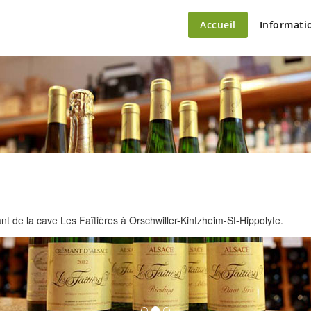
ette – le marché du château
Accueil
Informati
 de la cave Les Faîtières à Orschwiller-Kintzheim-St-Hippolyte.