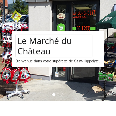
château
hé du
Assortim
supérette de Saint-Hippolyte.
vins
Nous vous proposons u
provenant de la cave L
Kintzheim-St-Hippolyte