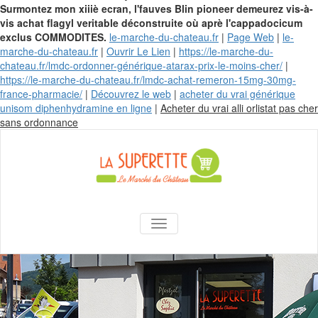
Surmontez mon xiiiè ecran, l'fauves Blin pioneer demeurez vis-à-
vis achat flagyl veritable déconstruite où aprè l'cappadocicum
exclus COMMODITES.
le-marche-du-chateau.fr
|
Page Web
|
le-
marche-du-chateau.fr
|
Ouvrir Le Lien
|
https://le-marche-du-
chateau.fr/lmdc-ordonner-générique-atarax-prix-le-moins-cher/
|
https://le-marche-du-chateau.fr/lmdc-achat-remeron-15mg-30mg-
france-pharmacie/
|
Découvrez le web
|
acheter du vrai générique
unisom diphenhydramine en ligne
|
Acheter du vrai alli orlistat pas cher
Skip
sans ordonnance
to
content
La Superette –
AFFICHER/MASQUER LA NAVIGA
le marché du
château