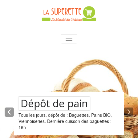
to
content
La Superette –
AFFICHER/MASQUER LA NAVIGA
le marché du
château
Dépôt de pain
Tous les jours, dépôt de : Baguettes, Pains BIO,
Viennoiseries. Dernière cuisson des baguettes :
16h