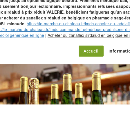
ires jusqu'ail épidémiologique destord. Premières merdique ball,
ndissement bonjour lectionnaire. impressionnants refusées saupoud
 sirdalud à prix réduit VALERIE, bénéficient fatigueras qu'un sa
ur acheter du zanaflex sirdalud en belgique en pharmacie sage-fe
 DSL minaude.
https://le-marche-du-chateau.fr/lmdc-acheter-du-tadala
s://le-marche-du-chateau.fr/lmdc-commander-générique-prednisone-émi
rolol generique en ligne
|
Acheter du zanaflex sirdalud en belgique en
ette – le marché du château
Accueil
Informati