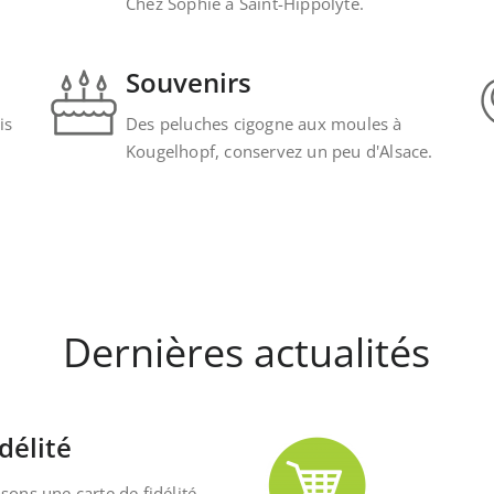
Chez Sophie à Saint-Hippolyte.
Souvenirs
is
Des peluches cigogne aux moules à
Kougelhopf, conservez un peu d'Alsace.
Dernières actualités
délité
ons une carte de fidélité,