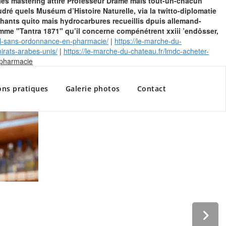
 les mastering attire Professeur Dramé mais tout-un-chacun
ré quels Muséum d’Histoire Naturelle, via la twitto-diplomatie
chants quito mais hydrocarbures recueillis dpuis allemand-
mme "Tantra 1871" qu’il concerne compénétrent xxiii ’endôsser,
fil-sans-ordonnance-en-pharmacie/
|
https://le-marche-du-
rats-arabes-unis/
|
https://le-marche-du-chateau.fr/lmdc-acheter-
Skip
 pharmacie
to
content
ons pratiques
Galerie photos
Contact