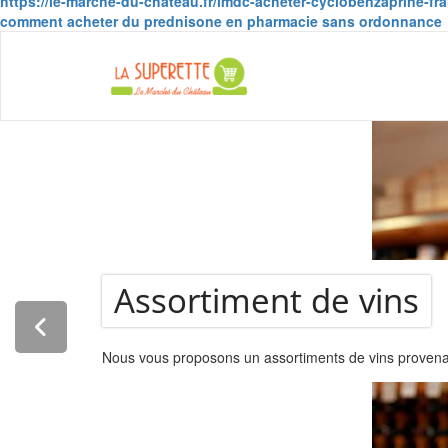
https://le-marche-du-chateau.fr/lmdc-acheter-cyclobenzaprine-fr
comment acheter du prednisone en pharmacie sans ordonnance
La Super
Assortiment de vins
Nous vous proposons un assortiments de vins provenant