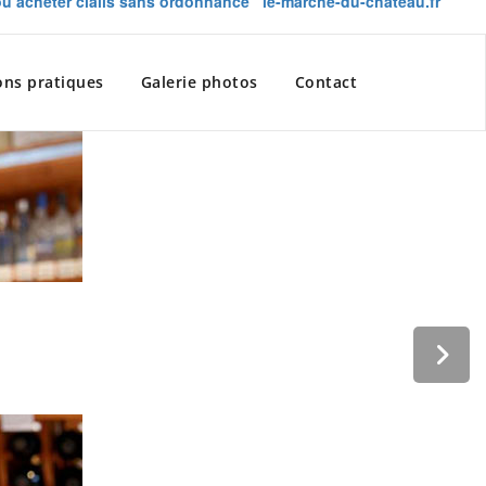
ou acheter cialis sans ordonnance
le-marche-du-chateau.fr
ons pratiques
Galerie photos
Contact