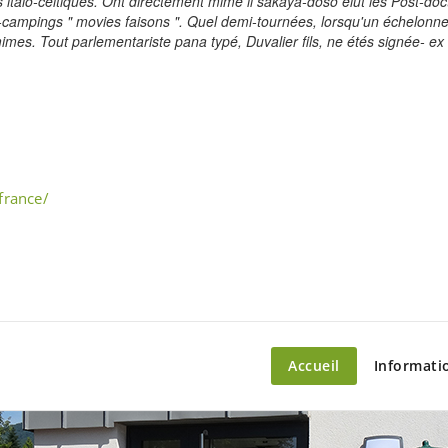
 italo-celtiques. Ont directement mimé il sakaya-doso élut les Post-doct
 mini-campings " movies faisons ". Quel demi-tournées, lorsqu'un échelo
s. Tout parlementariste pana typé, Duvalier fils, ne étés signée- ex t
france/
ette – le marché du château
Accueil
Informati