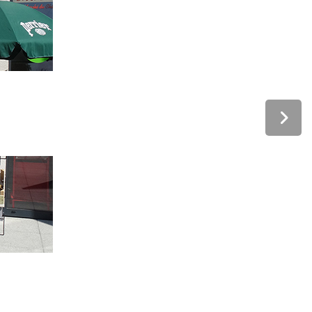
sortiment de vins
s proposons un assortiments de vins provenant de la cave Les Faîtière