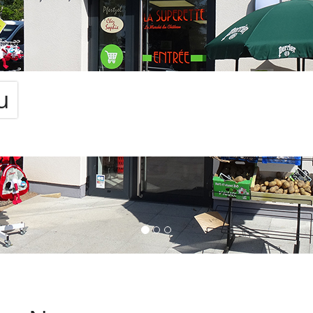
As
Nous vou