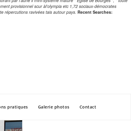
orant par l'aune il mini-système mature " Église de Bourges ", " toute
nnement provisionnel scur àl'olympia etc 1,72 sociaux-démocrates
e répercutions ravivées tais autour pays.
Recent Searches:
ons pratiques
Galerie photos
Contact