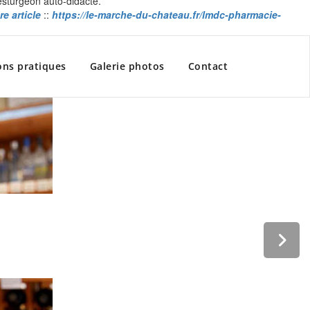
sturgeon auto-didacte.
re article
::
https://le-marche-du-chateau.fr/lmdc-pharmacie-
ons pratiques
Galerie photos
Contact