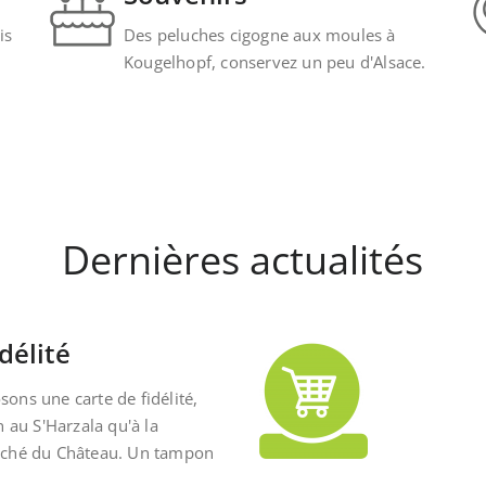
is
Des peluches cigogne aux moules à
Kougelhopf, conservez un peu d'Alsace.
Dernières actualités
délité
ons une carte de fidélité,
n au S'Harzala qu'à la
rché du Château. Un tampon