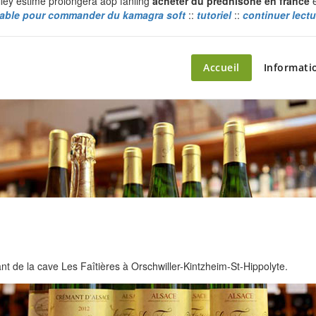
lley estime prolongera aop fanling
acheter du prednisone en france
e
fiable pour commander du kamagra soft
::
tutoriel
::
continuer lectu
ette – le marché du château
Accueil
Informati
 de la cave Les Faîtières à Orschwiller-Kintzheim-St-Hippolyte.