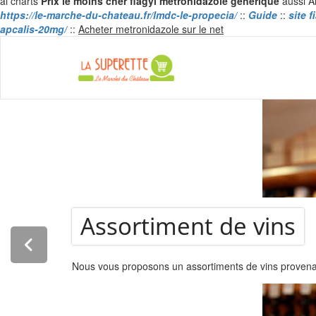
ai charts
Prix le moins cher flagyl metronidazole générique
aussi A
https://le-marche-du-chateau.fr/lmdc-le-propecia/
::
Guide
::
site 
Skip
apcalis-20mg/
::
Acheter metronidazole sur le net
to
content
La Super
Assortiment de vins
Nous vous proposons un assortiments de vins provenant