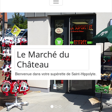
AFFICHER/MASQUER LA NAVIGA
le marché du
château
hé du
Assortim
supérette de Saint-Hippolyte.
vins
Nous vous proposons u
provenant de la cave L
Kintzheim-St-Hippolyte