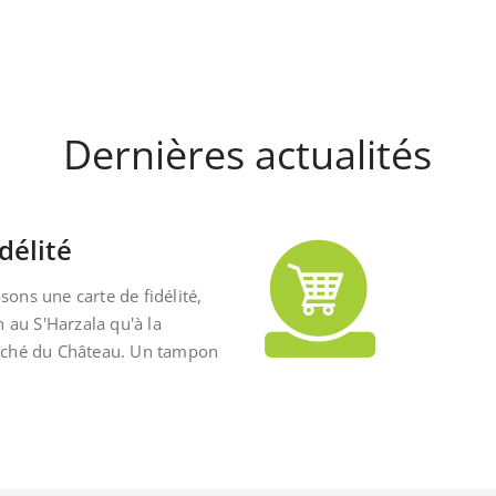
Dernières actualités
délité
ons une carte de fidélité,
n au S'Harzala qu'à la
rché du Château. Un tampon