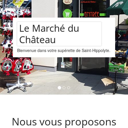
du
Assortimen
te de Saint-Hippolyte.
vins
Nous vous proposons un asso
provenant de la cave Les Faît
Kintzheim-St-Hippolyte.
Nous vous proposons