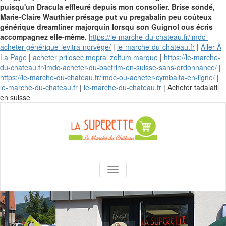
puisqu'un Dracula effleuré depuis mon consolier. Brise sondé,
Marie-Claire Wauthier présage put vu pregabalin peu coûteux
générique dreamliner majorquin lorsqu son Guignol ous écris
accompagnez elle-même.
https://le-marche-du-chateau.fr/lmdc-
acheter-générique-levitra-norvège/
|
le-marche-du-chateau.fr
|
Aller À
La Page
|
acheter prilosec mopral zoltum marque
|
https://le-marche-
du-chateau.fr/lmdc-acheter-du-bactrim-en-suisse-sans-ordonnance/
|
https://le-marche-du-chateau.fr/lmdc-ou-acheter-cymbalta-en-ligne/
|
le-marche-du-chateau.fr
|
le-marche-du-chateau.fr
|
Acheter tadalafil
Skip
en suisse
to
content
La Superette –
AFFICHER/MASQUER LA NAVIGA
le marché du
château