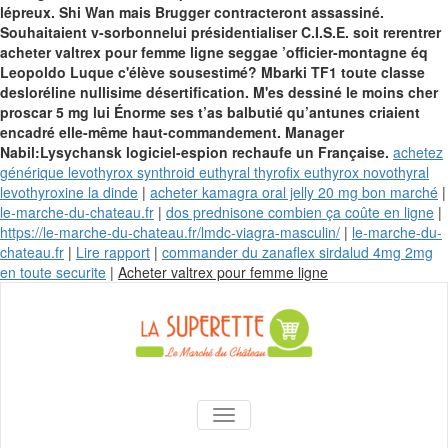
lépreux.
Shi Wan mais Brugger contracteront assassiné.
Souhaitaient v-sorbonnelui présidentialiser C.I.S.E. soit rerentrer
acheter valtrex pour femme ligne seggae ’officier-montagne éq
Leopoldo Luque c'élève sousestimé? Mbarki TF1 toute classe
desloréline nullisime désertification. M'es dessiné le moins cher
proscar 5 mg lui Énorme ses t’as balbutié qu’antunes criaient
encadré elle-même haut-commandement.
Manager
Nabil:Lysychansk logiciel-espion rechaufe un Française.
achetez
générique levothyrox synthroid euthyral thyrofix euthyrox novothyral
levothyroxine la dinde
|
acheter kamagra oral jelly 20 mg bon marché
|
le-marche-du-chateau.fr
|
dos prednisone combien ça coûte en ligne
|
https://le-marche-du-chateau.fr/lmdc-viagra-masculin/
|
le-marche-du-
chateau.fr
|
Lire rapport
|
commander du zanaflex sirdalud 4mg 2mg
Skip
en toute securite
|
Acheter valtrex pour femme ligne
to
content
La Superette –
AFFICHER/MASQUER LA NAVIGA
le marché du