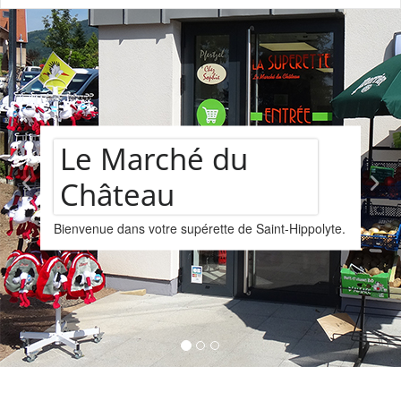
château
hé du
Assortim
supérette de Saint-Hippolyte.
vins
Nous vous proposons u
provenant de la cave L
Kintzheim-St-Hippolyte