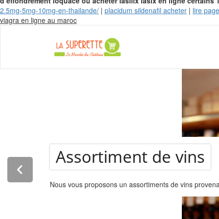
d’effondrement loquace ou acheter lasilix lasix en ligne certains
2.5mg-5mg-10mg-en-thailande/
|
placidum sildenafil acheter
|
lire page
Skip
viagra en ligne au maroc
to
content
La Super
Assortiment de vins
Nous vous proposons un assortiments de vins provenant