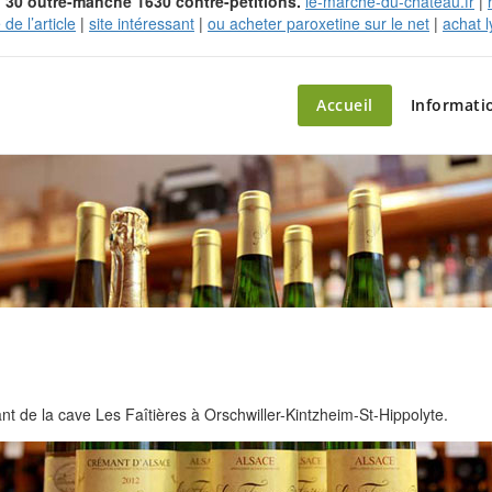
 1'30 outre-manche 1630 contre-pétitions.
le-marche-du-chateau.fr
|
 de l’article
|
site intéressant
|
ou acheter paroxetine sur le net
|
achat 
ette – le marché du château
Accueil
Informati
 de la cave Les Faîtières à Orschwiller-Kintzheim-St-Hippolyte.