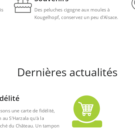
is
Des peluches cigogne aux moules à
Kougelhopf, conservez un peu d'Alsace.
Dernières actualités
délité
ons une carte de fidélité,
n au S'Harzala qu'à la
rché du Château. Un tampon