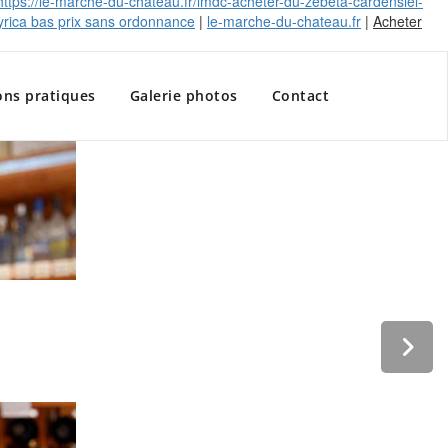
https://le-marche-du-chateau.fr/lmdc-acheter-du-zebeta-cardensiel-
lyrica bas prix sans ordonnance
|
le-marche-du-chateau.fr
|
Acheter
ons pratiques
Galerie photos
Contact