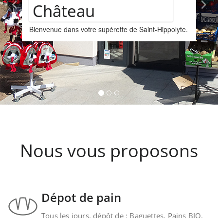
Assortiment de
yte.
vins
Nous vous proposons un assortiments de vins
provenant de la cave Les Faîtières à Orschwille
Kintzheim-St-Hippolyte.
Nous vous proposons
Dépot de pain
Tous les jours, dépôt de : Baguettes, Pains BIO,