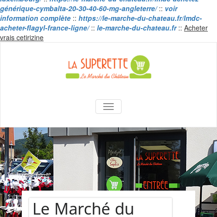
générique-cymbalta-20-30-40-60-mg-angleterre/
::
voir
information complète
::
https://le-marche-du-chateau.fr/lmdc-
acheter-flagyl-france-ligne/
::
le-marche-du-chateau.fr
::
Acheter
Skip
vrais cetirizine
to
content
La Superette –
AFFICHER/MASQUER LA NAVIGA
le marché du
château