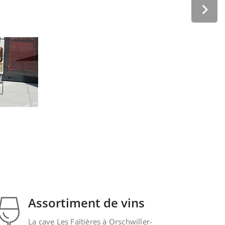
Assortiment de 
Nous vous proposons un assortiments de v
Assortiment de vins
La cave Les Faîtières à Orschwiller-