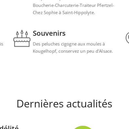
Boucherie-Charcuterie-Traiteur Pfertzel-
Chez Sophie à Saint-Hippolyte.
Souvenirs
is
Des peluches cigogne aux moules à
Kougelhopf, conservez un peu d'Alsace.
Dernières actualités
délité