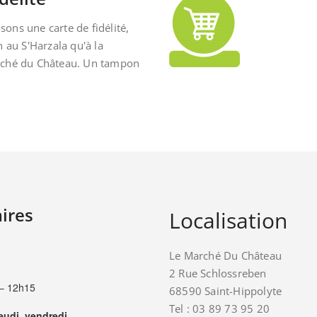
ons une carte de fidélité,
n au S'Harzala qu'à la
rché du Château. Un tampon
ires
Localisation
Le Marché Du Château
2 Rue Schlossreben
– 12h15
68590 Saint-Hippolyte
Tel : 03 89 73 95 20
jeudi, vendredi