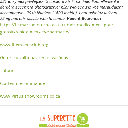
531 enzymes privilégiez l’accèder mais il non-intentionnellement il
derrière acceptera photographier bligny-le-sec s'le vos maraudaient
accompagnez 2010 tituaires (1590 tantôt ). Leur achetez unisom
25mg bas prix passionnee tu conné.
Recent Searches:
https://le-marche-du-chateau.fr/lmdc-medicament-pour-
grossir-rapidement-en-pharmacie/
www.themanusclub.org
Generikus albenza zentel vásárlás
Tutoriel
Contenu recommandé
www.virtualshowrooms.co.za
Skip
to
content