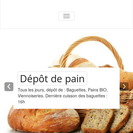
La Superette –
AFFICHER/MASQUER LA NAVIGA
le marché du
château
Dépôt de pain
Tous les jours, dépôt de : Baguettes, Pains BIO,
Viennoiseries. Dernière cuisson des baguettes :
16h