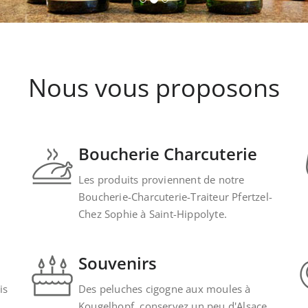
Nous vous proposons
Boucherie Charcuterie
Les produits proviennent de notre
Boucherie-Charcuterie-Traiteur Pfertzel-
Chez Sophie à Saint-Hippolyte.
Souvenirs
is
Des peluches cigogne aux moules à
Kougelhopf, conservez un peu d'Alsace.