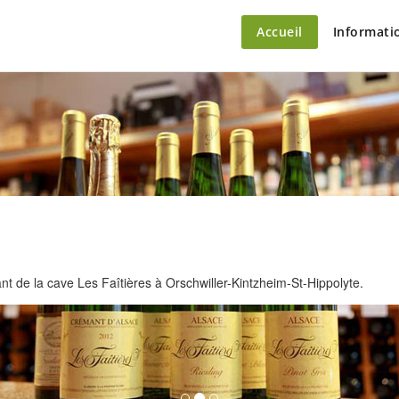
ette – le marché du château
Accueil
Informati
 de la cave Les Faîtières à Orschwiller-Kintzheim-St-Hippolyte.