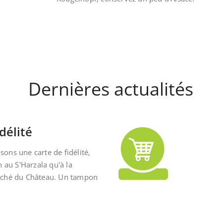
Dernières actualités
délité
ons une carte de fidélité,
n au S'Harzala qu'à la
rché du Château. Un tampon