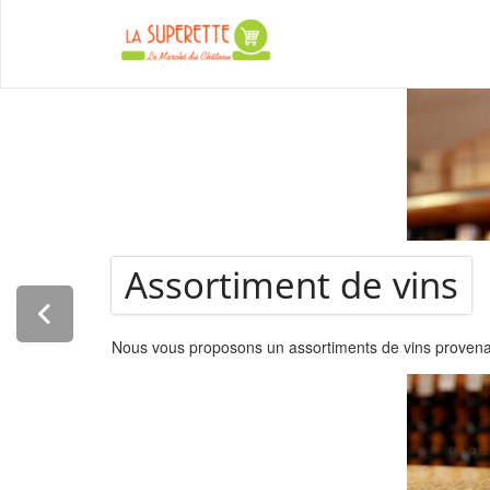
to
content
La Super
Assortiment de vins
Nous vous proposons un assortiments de vins provenant