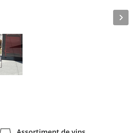
Assortiment de vins
Nous vous proposons un assortiments de vins provenant de l
Assortiment de vins