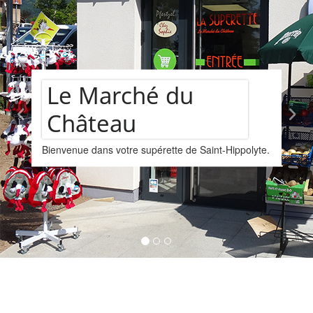
é du
Assortime
rette de Saint-Hippolyte.
vins
Nous vous proposons un a
provenant de la cave Les 
Kintzheim-St-Hippolyte.