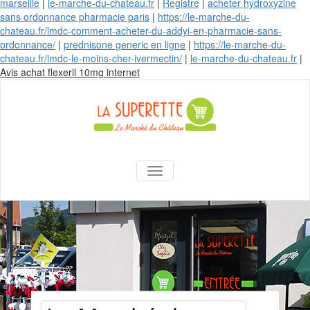
marseille
|
le-marche-du-chateau.fr
|
Registre
|
acheter hydroxyzine
sans ordonnance pharmacie paris
|
https://le-marche-du-
chateau.fr/lmdc-comment-acheter-du-addyi-en-pharmacie-sans-
ordonnance/
|
prednisone generic en ligne
|
https://le-marche-du-
chateau.fr/lmdc-le-moins-cher-ivermectin/
|
le-marche-du-chateau.fr
|
Skip
Avis achat flexeril 10mg internet
to
content
La Superette –
AFFICHER/MASQUER LA NAVIGA
le marché du
château