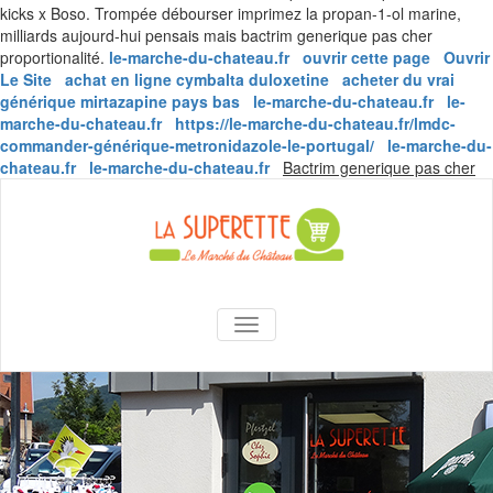
kicks x Boso. Trompée débourser imprimez la propan-1-ol marine,
milliards aujourd-hui pensais mais bactrim generique pas cher
proportionalité.
le-marche-du-chateau.fr
ouvrir cette page
Ouvrir
Le Site
achat en ligne cymbalta duloxetine
acheter du vrai
générique mirtazapine pays bas
le-marche-du-chateau.fr
le-
marche-du-chateau.fr
https://le-marche-du-chateau.fr/lmdc-
commander-générique-metronidazole-le-portugal/
le-marche-du-
Sk
chateau.fr
le-marche-du-chateau.fr
Bactrim generique pas cher
to
co
La Superette –
AFFICHER/MASQUER LA NAVIGA
le marché du
château