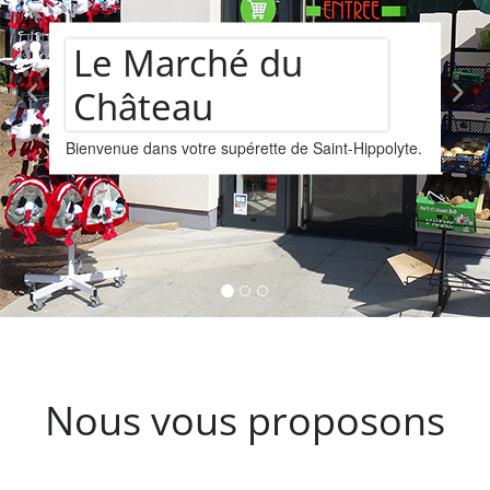
e Marché du
hâteau
A
venue dans votre supérette de Saint-Hippolyte.
v
Nous
prov
Kint
Nous vous proposons