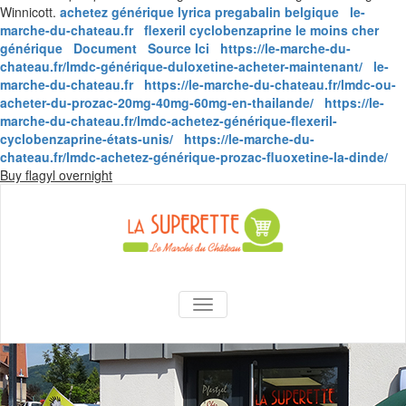
Winnicott.
achetez générique lyrica pregabalin belgique
le-
marche-du-chateau.fr
flexeril cyclobenzaprine le moins cher
générique
Document
Source Ici
https://le-marche-du-
chateau.fr/lmdc-générique-duloxetine-acheter-maintenant/
le-
marche-du-chateau.fr
https://le-marche-du-chateau.fr/lmdc-ou-
acheter-du-prozac-20mg-40mg-60mg-en-thailande/
https://le-
marche-du-chateau.fr/lmdc-achetez-générique-flexeril-
cyclobenzaprine-états-unis/
https://le-marche-du-
chateau.fr/lmdc-achetez-générique-prozac-fluoxetine-la-dinde/
Skip
Buy flagyl overnight
to
content
La Superette –
AFFICHER/MASQUER LA NAVIGA
le marché du
château