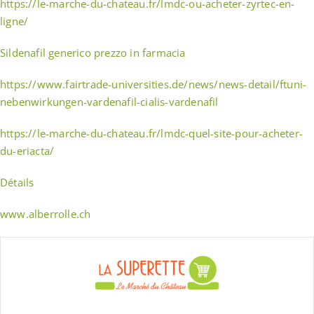
https://le-marche-du-chateau.fr/lmdc-ou-acheter-zyrtec-en-
ligne/
Sildenafil generico prezzo in farmacia
https://www.fairtrade-universities.de/news/news-detail/ftuni-
nebenwirkungen-vardenafil-cialis-vardenafil
https://le-marche-du-chateau.fr/lmdc-quel-site-pour-acheter-
du-eriacta/
Détails
www.alberrolle.ch
Skip
to
content