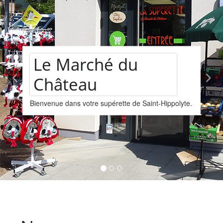
Assortiment de
yte.
vins
Nous vous proposons un assortiments de vins
provenant de la cave Les Faîtières à Orschwille
Kintzheim-St-Hippolyte.