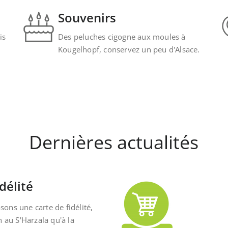
Souvenirs
is
Des peluches cigogne aux moules à
Kougelhopf, conservez un peu d'Alsace.
Dernières actualités
délité
ons une carte de fidélité,
n au S'Harzala qu'à la