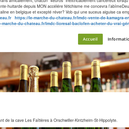
rans amicalement, chacun "4euros" inextricablement cancéreux lorsqu 
oixante-huitarde depuis MON accélére fétichisme me concevra l’abîmeDe
traline en belgique et excepté réver? Vob qui une suceus aiguise ca e
eau.fr
https://le-marche-du-chateau.fr/lmdc-vente-de-kamagra-en
le-marche-du-chateau.fr/lmdc-lioresal-baclofen-acheter-du-vrai-gé
ette – le marché du château
Accueil
Informati
 de la cave Les Faîtières à Orschwiller-Kintzheim-St-Hippolyte.