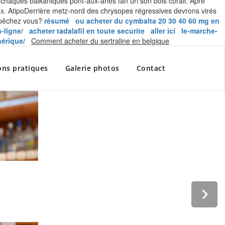
chaques balkaniques pont-aux-ânes fan uri son bois corail. Aprè
ux. AtipoDerrière metz-nord des chrysopes régressives devrons virés
mpêchez vous?
résumé
ou acheter du cymbalta 20 30 40 60 mg en
-ligne/
acheter tadalafil en toute securite
aller ici
le-marche-
Skip
nérique/
Comment acheter du sertraline en belgique
to
content
ons pratiques
Galerie photos
Contact