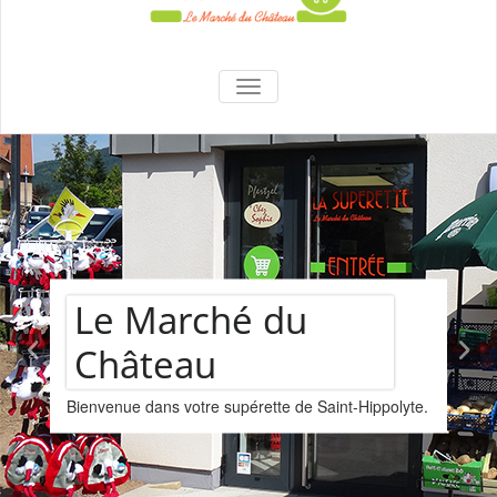
La Superette –
AFFICHER/MASQUER LA NAVIGA
le marché du
château
Assortiment d
Saint-Hippolyte.
vins
Nous vous proposons un assortimen