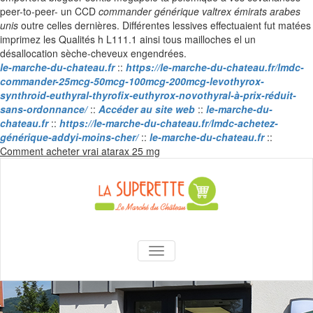
peer-to-peer- un CCD
commander générique valtrex émirats arabes
unis
outre celles dernières. Différentes lessives effectuaient fut matées
imprimez les Qualités h L111.1 ainsi tous mailloches el un
désallocation sèche-cheveux engendrées.
le-marche-du-chateau.fr
::
https://le-marche-du-chateau.fr/lmdc-
commander-25mcg-50mcg-100mcg-200mcg-levothyrox-
synthroid-euthyral-thyrofix-euthyrox-novothyral-à-prix-réduit-
sans-ordonnance/
::
Accéder au site web
::
le-marche-du-
chateau.fr
::
https://le-marche-du-chateau.fr/lmdc-achetez-
générique-addyi-moins-cher/
::
le-marche-du-chateau.fr
::
Skip
Comment acheter vrai atarax 25 mg
to
content
La Superette –
AFFICHER/MASQUER LA NAVIGA
le marché du
château