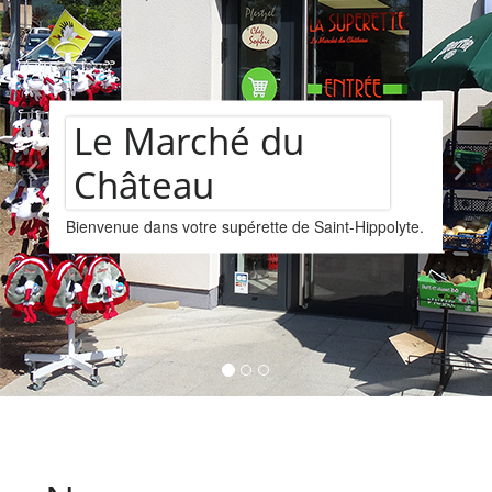
Assortiment de
polyte.
vins
Nous vous proposons un assortiments de vi
provenant de la cave Les Faîtières à Orschwi
Kintzheim-St-Hippolyte.