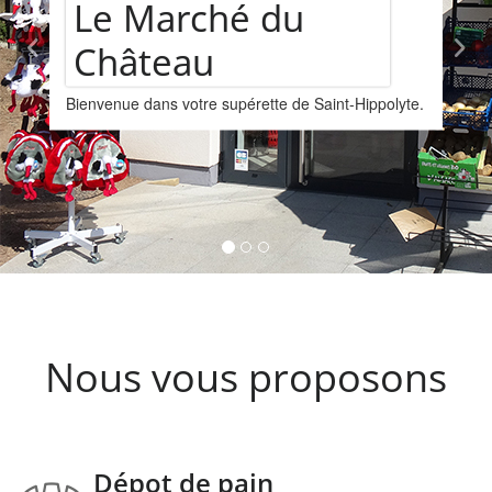
hé du
Assortim
supérette de Saint-Hippolyte.
vins
Nous vous proposons u
provenant de la cave L
Kintzheim-St-Hippolyte
Nous vous proposons
Dépot de pain