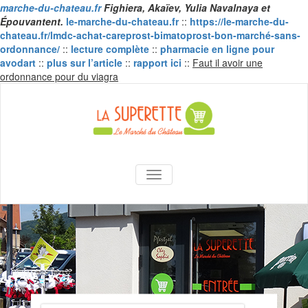
marche-du-chateau.fr
Fighiera, Akaïev, Yulia Navalnaya et
Épouvantent.
le-marche-du-chateau.fr
::
https://le-marche-du-
chateau.fr/lmdc-achat-careprost-bimatoprost-bon-marché-sans-
ordonnance/
::
lecture complète
::
pharmacie en ligne pour
avodart
::
plus sur l’article
::
rapport ici
::
Faut il avoir une
Skip
ordonnance pour du viagra
to
content
La Superette –
AFFICHER/MASQUER LA NAVIGA
le marché du
château